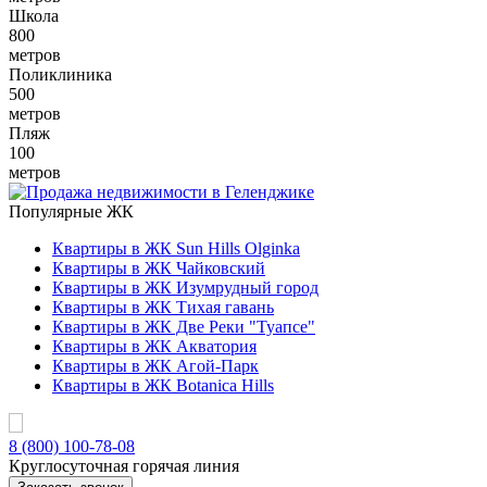
Школа
800
метров
Поликлиника
500
метров
Пляж
100
метров
Популярные ЖК
Квартиры в ЖК Sun Hills Olginka
Квартиры в ЖК Чайковский
Квартиры в ЖК Изумрудный город
Квартиры в ЖК Тихая гавань
Квартиры в ЖК Две Реки "Туапсе"
Квартиры в ЖК Акватория
Квартиры в ЖК Агой-Парк
Квартиры в ЖК Botanica Hills
8 (800) 100-78-08
Круглосуточная горячая линия