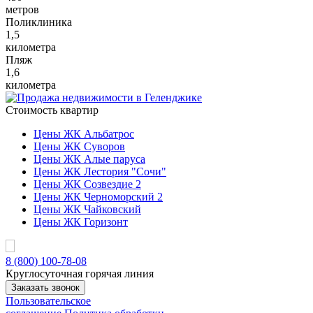
метров
Поликлиника
1,5
километра
Пляж
1,6
километра
Стоимость квартир
Цены ЖК Альбатрос
Цены ЖК Суворов
Цены ЖК Алые паруса
Цены ЖК Лестория "Сочи"
Цены ЖК Созвездие 2
Цены ЖК Черноморский 2
Цены ЖК Чайковский
Цены ЖК Горизонт
8 (800) 100-78-08
Круглосуточная горячая линия
Заказать звонок
Пользовательское