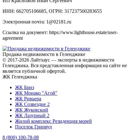
ИП Красножон Иван Сергеевич
ИНН: 662705106685, ОГРН: 317237500283655
Электронная почта: 1@02181.ru
Ссылка на документ: https://www.lighthouse.estate/user-
agreement
Продажа недвижимости в Геленджике
© 2017-2026 Лайтхаус — эксперты в недвижимости
Геленджика. Вся представленная информация на сайте не
является публичной офертой.
ЖК Геленджика
ЖК Бриз
ЖК Монако "Агой"
ЖК Ривьера
ЖК Созвездие 2
ЖК Жуковский
ЖК Лазурный 2
Жилой комплекс Резиденция морей
Поселок Гринвуд
8 (800) 100-78-08